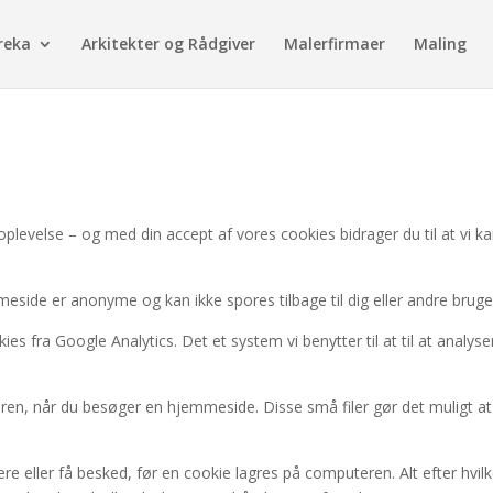
reka
Arkitekter og Rådgiver
Malerfirmaer
Maling
oplevelse – og med din accept af vores cookies bidrager du til at vi ka
eside er anonyme og kan ikke spores tilbage til dig eller andre bruge
es fra Google Analytics. Det et system vi benytter til at til at analy
eren, når du besøger en hjemmeside. Disse små filer gør det muligt at
ere eller få besked, før en cookie lagres på computeren. Alt efter hvi