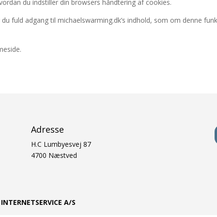
hvordan du indstiller din browsers håndtering af cookies.
 du fuld adgang til michaelswarming.dk’s indhold, som om denne funktio
meside.
Adresse
H.C Lumbyesvej 87
4700 Næstved
f
INTERNETSERVICE A/S